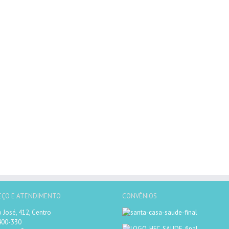
EÇO E ATENDIMENTO
CONVÊNIOS
 José, 412, Centro
400-330