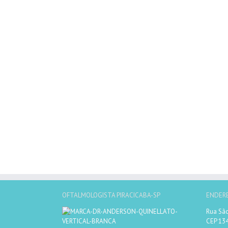
OFTALMOLOGISTA PIRACICABA-SP
ENDER
Rua São
CEP 13