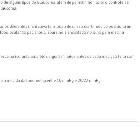
co de alguns tipos de Glaucoma, além de permitir monitorar o controle da
Glaucoma.
rios diferentes (mini curva tensional) de um só dia. O médico posiciona um
bo ocular do paciente. O aparelho é encostado no olho para medir a
oresceína (corante amarelo), alguns minutos antes de cada medição feita com
ade a medida da tonometria entre 10 mmHg e 20/22 mmHg.