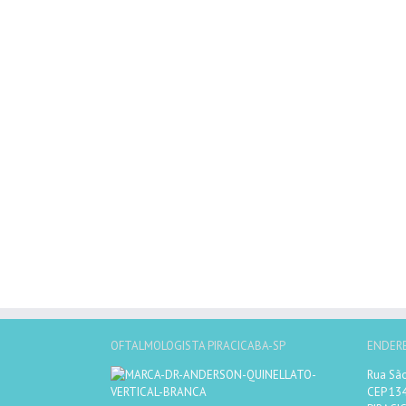
OFTALMOLOGISTA PIRACICABA-SP
ENDER
Rua São
CEP 13