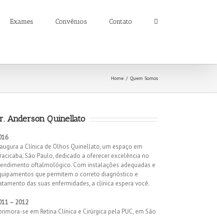
Exames
Convênios
Contato
Home
/
Quem Somos
r. Anderson Quinellato
016
naugura a Clínica de Olhos Quinellato, um espaço em
iracicaba, São Paulo, dedicado a oferecer excelência no
tendimento oftalmológico. Com instalações adequadas e
quipamentos que permitem o correto diagnóstico e
ratamento das suas enfermidades, a clínica espera você.
011 – 2012
primora-se em Retina Clínica e Cirúrgica pela PUC, em São