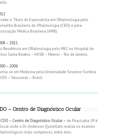
aulo.
012
ecebe o Título de Especialista em Oftalmologia pelo
onselho Brasileiro de Oftalmologia (CBO) e pela
ssociação Médica Brasileira (AMB).
008 – 2011
az Residência em Oftalmologia pelo MEC no Hospital de
hos Santa Beatriz – HOSB – Niterói – Rio de Janeiro.
000 – 2006
orma-se em Medicina pela Universidade Severino Sombra
 USS – Vassouras – Brasil.
DO – Centro de Diagnóstico Ocular
O
CDO – Centro de Diagnóstico Ocular –
de Piracicaba-SP é
 local onde o Dr. Anderson Quinellato realiza os exames
ftalmológicos mais complexos, entre eles: