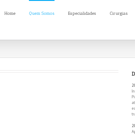
Home
Quem Somos
Especialidades
Cirurgias
D
2
I
P
a
e
t
2
A