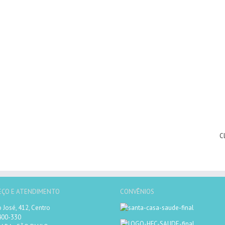
C
EÇO E ATENDIMENTO
CONVÊNIOS
 José, 412, Centro
400-330