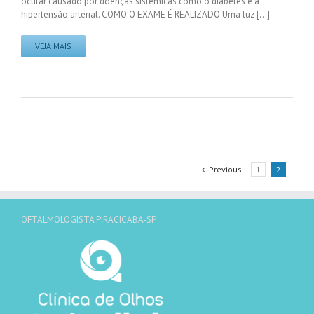
ocular causado por doenças sistêmicas como o diabetes e a
hipertensão arterial. COMO O EXAME É REALIZADO Uma luz [...]
VEJA MAIS
Previous
1
2
OFTALMOLOGISTA PIRACICABA-SP