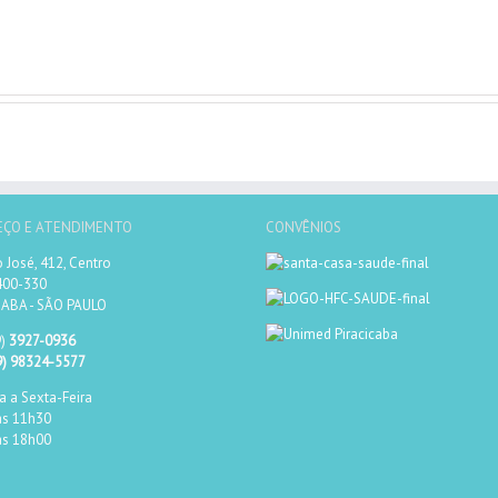
EÇO E ATENDIMENTO
CONVÊNIOS
 José, 412, Centro
400-330
CABA - SÃO PAULO
9)
3927-0936
) 98324-5577
 a Sexta-Feira
às 11h30
às 18h00