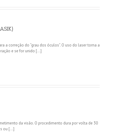
LASIK)
ra a correção do “grau dos óculos”. O uso do laser torna a
ação e se for unido [...]
metimento da visão. O procedimento dura por volta de 30
 ou [...]