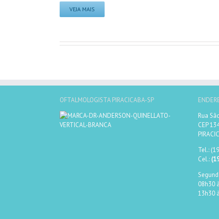
VEJA MAIS
OFTALMOLOGISTA PIRACICABA-SP
ENDER
Rua São
CEP 13
PIRACI
Tel.: (1
Cel.:
(19
Segunda
08h30 
13h30 